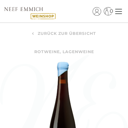
0
ZURÜCK ZUR ÜBERSICHT
ROTWEINE, LAGENWEINE