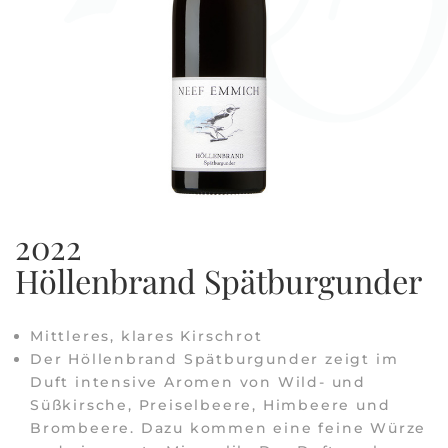
2022
Höllenbrand Spätburgunder
Mittleres, klares Kirschrot
Der Höllenbrand Spätburgunder zeigt im
Duft intensive Aromen von Wild- und
Süßkirsche, Preiselbeere, Himbeere und
Brombeere. Dazu kommen eine feine Würze